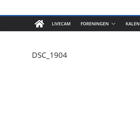
Skip
to
content
LIVECAM
FORENINGEN
KALEN
DSC_1904