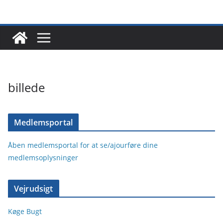
Skip
to
content
billede
Medlemsportal
Åben medlemsportal for at se/ajourføre dine
medlemsoplysninger
Vejrudsigt
Køge Bugt