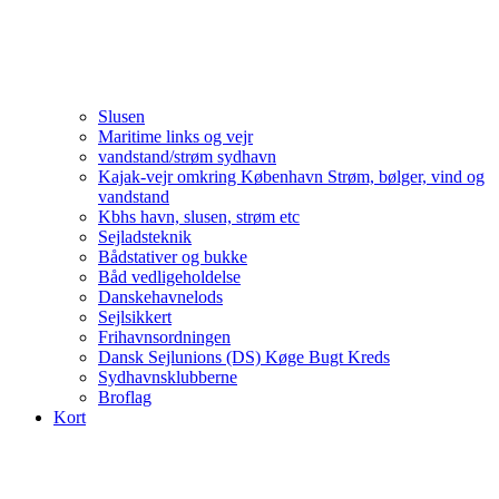
Slusen
Maritime links og vejr
vandstand/strøm sydhavn
Kajak-vejr omkring København Strøm, bølger, vind og
vandstand
Kbhs havn, slusen, strøm etc
Sejladsteknik
Bådstativer og bukke
Båd vedligeholdelse
Danskehavnelods
Sejlsikkert
Frihavnsordningen
Dansk Sejlunions (DS) Køge Bugt Kreds
Sydhavnsklubberne
Broflag
Kort