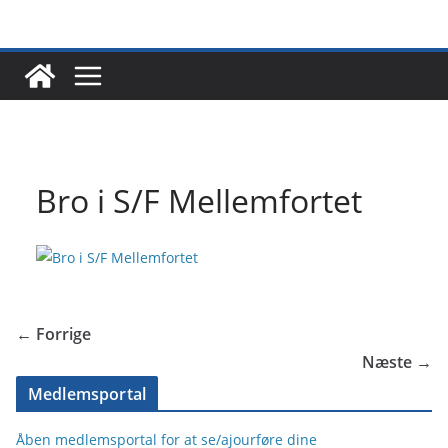
Skip
to
content
Bro i S/F Mellemfortet
← Forrige
Næste →
Medlemsportal
Åben medlemsportal for at se/ajourføre dine