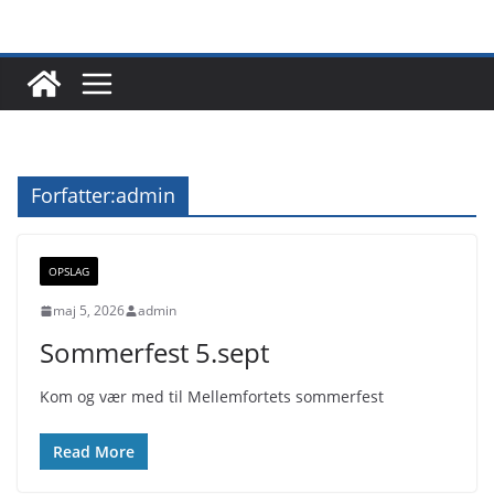
Skip
to
content
Forfatter:
admin
OPSLAG
maj 5, 2026
admin
Sommerfest 5.sept
Kom og vær med til Mellemfortets sommerfest
Read More