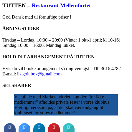
TUTTEN –
Restaurant Mellemfortet
God Dansk mad til fornuftige priser !
ÅBNINGSTIDER
Tirsdag – Lørdag. 10:00 – 20:00 (Vinter 1.okt-1.april; kl 10-16)
Søndag 10:00 – 16:00. Mandag lukket.
HOLD DIT ARRANGEMENT PÅ TUTTEN
Hvis du vil booke arrangement så ring venligst ! Tlf. 3616 4782
E-mail:
lis.golubov@gmail.com
SELSKABER
Via aftale med Marketenderiet, kan der ”for ikke
medlemmer” afholdes private fester i vores klubhus.
Vær opmærksom på, at der skal være adgang til
klubhuset for vores medlemmer !