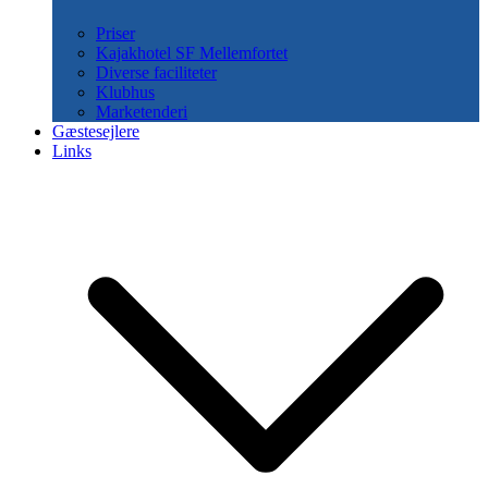
Priser
Kajakhotel SF Mellemfortet
Diverse faciliteter
Klubhus
Marketenderi
Gæstesejlere
Links