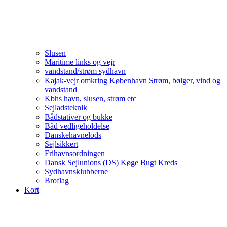
Slusen
Maritime links og vejr
vandstand/strøm sydhavn
Kajak-vejr omkring København Strøm, bølger, vind og
vandstand
Kbhs havn, slusen, strøm etc
Sejladsteknik
Bådstativer og bukke
Båd vedligeholdelse
Danskehavnelods
Sejlsikkert
Frihavnsordningen
Dansk Sejlunions (DS) Køge Bugt Kreds
Sydhavnsklubberne
Broflag
Kort