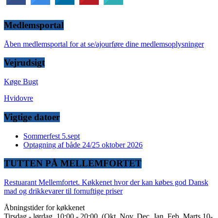
Medlemsportal
Åben medlemsportal for at se/ajourføre dine medlemsoplysninger
Vejrudsigt
Køge Bugt
Hvidovre
Vigtige datoer
Sommerfest 5.sept
Optagning af både 24/25 oktober 2026
TUTTEN PÅ MELLEMFORTET
Restuarant Mellemfortet. Køkkenet hvor der kan købes god Dansk
mad og drikkevarer til fornuftige priser
Åbningstider for køkkenet
Tirsdag - lørdag. 10:00 - 20:00. (Okt, Nov, Dec, Jan, Feb, Marts 10-